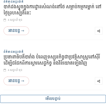
ព័ត៌មានអន្តរជាតិ
បាក់ដងស្ទូចក្នុងការដ្ឋានសំណង់នៅថៃ សម្លាប់កម្មករម្នាក់ នៅ
ថ្ងៃព្រហស្បតិ៍នេះ
4 សប្ដាហ៏ មុន
អានបន្ត ⇾
ព័ត៌មានអន្តរជាតិ
ប្រធានាធិបតីបារាំង បំពេញទស្សនកិច្ចជាប្រវត្តិសាស្ត្រនៅស៊ីរី
ដើម្បីជជែកពីការស្តារសេដ្ឋកិច្ច និងវិនិយោគឡើងវិញ
4 សប្ដាហ៏ មុន
អានបន្ត ⇾
មើលបន្ទាប់