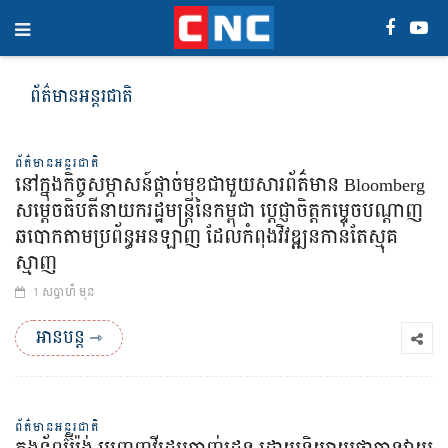
ព័ត៌មានអន្តរជាតិ
ព័ត៌មានអន្តរជាតិ
នៅក្នុងកិច្ចសម្ភាសន៍ផ្តាច់មុខជាមួយសារព័ត៌មាន Bloomberg
សម្តេចធិបតីនាយករដ្ឋមន្ត្រីនៃកម្ពុជា ប្ដេជ្ញាចិត្តកម្ទេចបណ្ដាញ
ឆបោកតាមប្រព័ន្ធអនឡាញ ដែលកំពុងវិវឌ្ឍនកាន់តែស្មុគ
ស្មាញ
1 សប្ដាហ៏ មុន
អានបន្ត ⇾
ព័ត៌មានអន្តរជាតិ