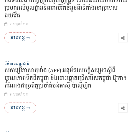
កងទ័ពអ៊ីរ៉ង់ បញ្ចេញវីដេអូបាញ់ដ្រូន ដោយនិយាយថាបានវាយ
ប្រហារលើមូលដ្ឋានទ័ពអាម៉េរិកចំនួនពីរទីតាំងនៅប្រទេស
គុយវ៉ែត
2 សប្ដាហ៏ មុន
អានបន្ត ⇾
ព័ត៌មានអន្តរជាតិ
សភាប្រើភាសាបារាំង (APF) អនុម័តសេចក្តីសម្រេចស្តីពី
បូរណភាពទឹកដីកម្ពុជា និងបោះឆ្នោតជ្រើសរើសកម្ពុជា ឱ្យកាន់
តំណែងជាប្រតិភូប្រចាំតំបន់អាស៊ី-ប៉ាស៊ីហ្វិក
3 សប្ដាហ៏ មុន
អានបន្ត ⇾