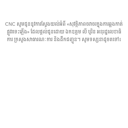
CNC សូមជូននូវការស្វែងយល់អំពី «សុវត្ថិភាពចរាចរក្នុងការឆ្លងកាត់
ផ្លូវរទេះភ្លើង» ដែលផ្តល់ជូនដោយ ឯកឧត្តម លី បូរិន អនុរដ្ឋលេខាធិ
ការ ក្រសួងសាធារណៈការ និងដឹកជញ្ជូន។ សូមទស្សនាដូចតទៅ៖