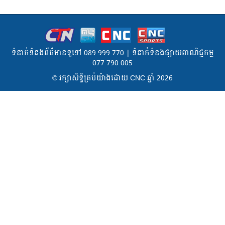
ទំនាក់ទំនងព័ត៌មានទូទៅ 089 999 770 | ទំនាក់ទំនងផ្សាយពាណិជ្ជកម្ម
077 790 005
© រក្សា​សិទ្ធិ​គ្រប់​យ៉ាង​ដោយ​ CNC ឆ្នាំ​ 2026