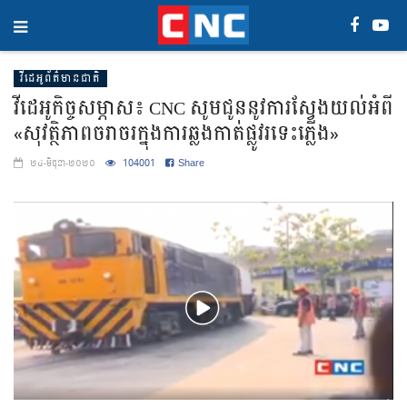
វីដេអូព័ត៌មានជាតិ
វីដេអូកិច្ចសម្ភាស៖ CNC សូមជូននូវការស្វែងយល់អំពី
«សុវត្ថិភាពចរាចរក្នុងការឆ្លងកាត់ផ្លូវរទេះភ្លើង»
104001
Share
២៤-មិថុនា-២០២០