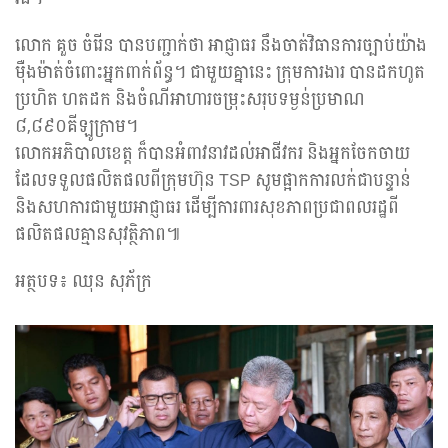
លោក គួច ចំរើន បានបញ្ជាក់ថា អាជ្ញាធរ នឹងចាត់វិធានការច្បាប់យ៉ាង
ម៉ឺងម៉ាត់ចំពោះអ្នកពាក់ព័ន្ធ។ ជាមួយគ្នានេះ ក្រុមការងារ បានដកហូត
ប្រហិត ហតដក និងចំណីអាហារចម្រុះសរុបទម្ងន់ប្រមាណ
៨,៨៩០គីឡូក្រាម។
លោកអភិបាលខេត្ត ក៏បានអំពាវនាវដល់អាជីវករ និងអ្នកចែកចាយ
ដែលទទួលផលិតផលពីក្រុមហ៊ុន TSP សូមផ្អាកការលក់ជាបន្ទាន់
និងសហការជាមួយអាជ្ញាធរ ដើម្បីការពារសុខភាពប្រជាពលរដ្ឋពី
ផលិតផលគ្មានសុវត្ថិភាព៕
អត្ថបទ៖ ឈុន សុភ័ក្រ