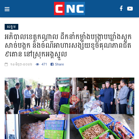
សង្គម
អភិបាលខេត្តកណ្តាល ដឹកនាំកម្លាំងបង្ក្រាបឃ្លាំងស្តុក
សាច់បង្កក និងចំណីអាហារសង្ស័យខូចគុណភាពជិត
៩តោន នៅស្រុកអង្គស្នួល
471
Share
១៥-មិថុនា-២០២៦