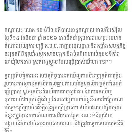
កណ្តាល៖ លោក គួច ចំរើន អភិបាលខេត្តកណ្តាល កាលពីរសៀល
ថ្ងៃទី១៥ ខែមិថុនា ឆ្នាំ២០២៦ បានដឹកនាំក្រុមការងារចម្រុះ រួមមាន
តំណាងអយ្យការ មន្ត្រី ក.ប.ប. អាជ្ញាធរមូលដ្ឋាន និងកម្លាំងសមត្ថកិច្ច
ចុះត្រួតពិនិត្យឃ្លាំងស្តុកសាច់បង្កក និងចំណីអាហារចំនួន២ទីតាំង
នៅឃុំបែកចាន ស្រុកអង្គស្នួល ដែលប្រើប្រាស់យីហោ TSP។
ក្នុងប្រតិបត្តិការនេះ សមត្ថកិច្ចបានរកឃើញភាពមិនប្រក្រតីជាច្រើន
រួមមានការស្តុកទុកផលិតផលគ្មានកាលបរិច្ឆេទផលិត ឬផុតកំណត់
ប្រើប្រាស់ ទូបង្កកមិនដំណើរការតាមស្តង់ដារ និងការរកឃើញ
ឧបករណ៍វេចខ្ចប់ឡើងវិញ ដែលសង្ស័យពាក់ព័ន្ធនឹងការកែប្រែកាល
បរិច្ឆេទប្រើប្រាស់ ដើម្បីបន្លំអ្នកប្រើប្រាស់។ ផលិតផលសង្ស័យមួយ
ចំនួនត្រូវបានយកសំណាកទៅវិភាគបន្ថែម ខណៈទំនិញដែល
បង្កហានិភ័យដល់សុខភាពសាធារណៈ នឹងត្រូវកម្ទេចចោលតាមនីតិ
វិធី។