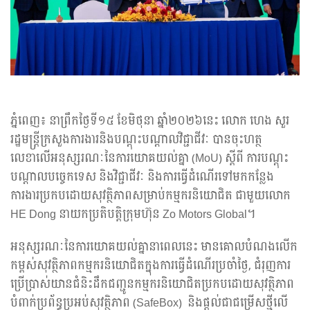
ភ្នំពេញ៖ នាព្រឹកថ្ងៃទី១៥ ខែមិថុនា ឆ្នាំ២០២៦នេះ លោក ហេង សួរ
រដ្ឋមន្រ្តីក្រសួងការងារនិងបណ្តុះបណ្តាលវិជ្ជាជីវៈ បានចុះហត្ថ
លេខាលើអនុស្សរណៈនៃការយោគយល់គ្នា (MoU) ស្តីពី ការបណ្តុះ
បណ្តាលបច្ចេកទេស និងវិជ្ជាជីវៈ និងការធ្វើដំណើរទៅមកកន្លែង
ការងារប្រកបដោយសុវត្ថិភាពសម្រាប់កម្មករនិយោជិត ជាមួយលោក
HE Dong នាយកប្រតិបត្តិក្រុមហ៊ុន Zo Motors Global។
អនុស្សរណៈនៃការយោគយល់គ្នានាពេលនេះ មានគោលបំណងលើក
កម្ពស់សុវត្ថិភាពកម្មករនិយោជិតក្នុងការធ្វើដំណើរប្រចាំថ្ងៃ, ជំរុញការ
ប្រើប្រាស់យានជំនិះដឹកជញ្ជូនកម្មករនិយោជិតប្រកបដោយសុវត្ថិភាព
បំពាក់ប្រព័ន្ធប្រអប់សុវត្ថិភាព (SafeBox) និងផ្តល់ជាជម្រើសថ្មីលើ