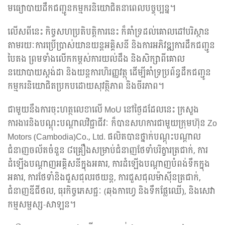
មធ្យោបាយដឹកជញ្ជូនកម្មករនិយោជិតនាពេលបច្ចុប្បន្ន។
លើសពីនេះ កិច្ចសហប្រតិបត្តិការនេះ ក៏គាំទ្រដល់គោលដៅបរិស្ថាន
តាមរយៈការប្រើប្រាស់យានយន្តអគ្គិសនី និងការអភិវឌ្ឍការដឹកជញ្ជូន
បៃតង ព្រមទាំងលើកកម្ពស់ការយល់ដឹង និងសិក្សាពីគោល
នយោបាយស្តង់ដា និងយន្តការហិរញ្ញវត្ថុ ដើម្បីគាំទ្រប្រព័ន្ធដឹកជញ្ជូន
កម្មករនិយោជិតប្រកបដោយសុវត្ថិភាព និងចីរភាព។
ជាមួយនឹងការចុះហត្ថលេខាលើ MoU នៅថ្ងៃដដែលនេះ ក្រសួង
ការងារនិងបណ្តុះបណ្តាលវិជ្ជាជីវៈ ក៏បានសហការជាមួយក្រុមហ៊ុន Zo
Motors (Cambodia)Co., Ltd. ផលិតបានថ្នាក់បណ្តុះបណ្តាល
ជំនាញចល័តចំនួន ៨គ្រឿងសម្រាប់ជំនាញថែទាំបរិក្ខារត្រជាក់, ការ
ដំឡើងបណ្តាញអគ្គិសនីក្នុងអគារ, ការដំឡើងបណ្តាញបំពង់ទឹកក្នុង
អគារ, ការថែទាំនិងជួសជុលរថយន្ត, ការជួសជុលម៉ាស៊ីនត្រជាក់,
ជំនាញឌីជីថល, ធុរកិច្ចភេសជ្ជៈ (ឆុងកាហ្វេ និងទឹកផ្លែឈើ), និងសេវា
កម្មសម្ផស្ស-សាឡន។