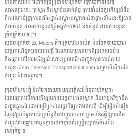
នាឱកាសនោះ លោករដ្ឋមន្រ្តីបានបញ្ជាក់ថា ក្រោយការអនុវត្ត
សាកល្បងនេះ ក្រសួង និងស្ថាប័នពាក់ព័ន្ធ ព្រមទាំងដៃគូអភិវឌ្ឍន៍នឹង
ពិចារណាជំរុញការផលិតថ្នាក់បណ្តុះបណ្តាលជំនាញចល័តនេះឱ្យបាន
ដល់ចំនួន ៤០រថយន្ត នៅត្រឹមឆ្នាំ២០២៧ និងចំនួន ៥០រថយន្តនៅ
ត្រឹមឆ្នាំ២០២៨។
សូមបញ្ជាក់ថា Zo Motors គឺជាក្រុមហ៊ុនផលិត និងចែកចាយយាន
យន្តពាណិជ្ជកម្មថាមពលថ្មី ដែលមានប្រភពមកពីប្រទេសជប៉ុន
និងផ្តោតលើការអភិវឌ្ឍដំណោះស្រាយដឹកជញ្ជូនគ្មានការបំភាយ
ឧស្ម័ន (Zero-Emission Transport Solutions) សម្រាប់វិស័យដឹក
ជញ្ជូន និងភស្តុភារ។
ក្រុមហ៊ុននេះផ្គុំ និងចែកចាយរថយន្តអគ្គិសនីដំបូងនៅកម្ពុជា
ដែលផ្តោតលើការអភិវឌ្ឍយានយន្តថាមពលស្អាត និងបច្ចេកវិទ្យាដឹក
ជញ្ជូនឆ្លាតវៃ ដោយប្រើប្រាស់បច្ចេកវិទ្យាថាមពលថ្មី ដើម្បីរៀបចំឡើង
វិញនូវប្រសិទ្ធភាពនៃប្រព័ន្ធដឹកជញ្ជូនសកល ព្រមទាំងធ្វើឱ្យការដឹក
ជញ្ជូនដែលគ្មានកាបូនក្លាយជាកម្លាំងជំរុញថ្មីសម្រាប់កំណើន
សេដ្ឋកិច្ច៕