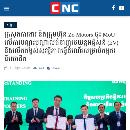
សង្គម
ក្រសួងការងារ និងក្រុមហ៊ុន Zo Motors ចុះ MoU
លើការបណ្តុះបណ្តាលជំនាញរថយន្តអគ្គិសនី (EV)
និងលើកកម្ពស់សុវត្ថិភាពធ្វើដំណើរសម្រាប់កម្មករ
និយោជិត
433
Share
១៥-មិថុនា-២០២៦