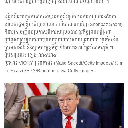
ធ្វើការចរចាលម្អិតបន្ថែមទៀតក្នុងរយៈពេល ៦០ថ្ងៃខាងមុខ ។
ទន្ទឹមនឹងការប្រកាសរបស់ទូរទស្សន៍រដ្ឋ ក៏មានការបញ្ជាក់ផងដែរថា
នាយករដ្ឋមន្ត្រីប៉ាគីស្ថាន លោក សឺបាស ហ្សារីហ្វ (Shehbaz Sharif)
គឺជាអ្នកចេញមុខប្រកាសពីការសម្រេចបាននូវកិច្ចព្រមព្រៀងជា
ប្រវត្តិសាស្ត្រក្នុងការបញ្ចប់សង្គ្រាមរបស់សហរដ្ឋអាមេរិក ប្រឆាំងនឹង
ប្រទេសអ៊ីរ៉ង់ និងក្រុមសម្ព័ន្ធមិត្តទាំងអស់នៅលើគ្រប់សមរភូមិ ៕
ប្រែសម្រួល៖ ឡេង លាងហេង
ប្រភព៖ VIORY | រូបភាព៖ (Majid Saeedi/Getty Images)/ (Jim
Lo Scalzo/EPA/Bloomberg via Getty Images)