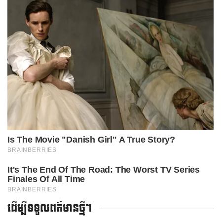
ដើម្បីទទួលពត៌មានថ្មីៗ