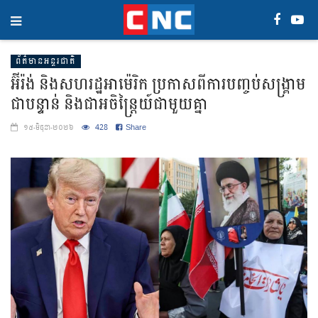
ព័ត៌មានអន្តរជាតិ
អ៊ីរ៉ង់ និងសហរដ្ឋអាម៉េរិក ប្រកាសពីការបញ្ចប់សង្គ្រាម
ជាបន្ទាន់ និងជាអចិន្ត្រៃយ៍ជាមួយគ្នា
428
Share
១៥-មិថុនា-២០២៦