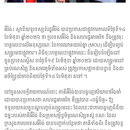
អ៊ីរ៉ង់៖ ស្ថានីយទូរទស្សន៍រដ្ឋអ៊ីរ៉ង់ បានប្រកាសជាផ្លូវការកាលពីថ្ងៃទី១៤
ខែមិថុនា ឆ្នាំ២០២៦ ថា ប្រទេសអ៊ីរ៉ង់ និងសហរដ្ឋអាមេរិក នឹងត្រូវចុះ
ហត្ថលេខាលើអនុស្សរណៈនៃការយោគយល់គ្នា (MOU) ដើម្បីបញ្ចប់
សង្គ្រាមជាផ្លូវការ។ ពិធីចុះហត្ថលេខាផ្លូវការនេះ នឹងរៀបចំឡើងនៅ
ក្នុងប្រទេសស្វីស នាថ្ងៃទី១៩ ខែមិថុនា ឆ្នាំ២០២៦ ដោយសង្គ្រាមនៅ
គ្រប់រណសិរ្ស និងសមរភូមិទាំងអស់ ត្រូវប្រកាសផ្អាកជាបន្ទាន់ និងជា
អចិន្ត្រៃយ៍ចាប់ពីយប់ថ្ងៃទី១៤ ខែមិថុនា តទៅ ។
នៅក្នុងសេចក្តីរាយការណ៍នោះ ភាគីអ៊ីរ៉ង់បានបង្ហាញឥរិយាបថរឹងមាំ
ដោយបានប្រកាសថា សហរដ្ឋអាមេរិក គឺត្រូវបាន «បង្ខំចិត្ត» ឱ្យ
ទទួលយកលក្ខខណ្ឌបញ្ចប់សង្គ្រាមនេះ ដែលនេះជាការបង្ហាញពីជ័យ
ជម្នះរបស់ភាគីអ៊ីរ៉ង់ និងក្រុមសម្ព័ន្ធមិត្តរណសិរ្សតស៊ូ ខណៈដែល
ក្រសួងការបរទេសអ៊ីរ៉ង់ បានបញ្ជាក់បន្ថែមថា ភាគីទាំងពីរ នឹងត្រូវបន្ត